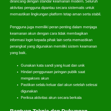
dirancang dengan standar keamanan modern. Seluruh
aktivitas pengguna dipantau secara sistematis untuk
memastikan lingkungan platform tetap aman serta stabil.
Pengguna juga memiliki peran penting dalam menjaga
keamanan akun dengan cara tidak membagikan
informasi login kepada pihak lain serta memastikan
perangkat yang digunakan memiliki sistem keamanan
yang baik.
Gunakan kata sandi yang kuat dan unik
Hindari penggunaan jaringan publik saat
mengakses akun
Pastikan selalu keluar dari akun setelah selesai
digunakan
Periksa aktivitas akun secara berkala