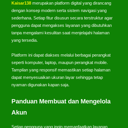
Kaisar138
merupakan platform digital yang dirancang
dengan konsep modern serta sistem navigasi yang
sederhana. Setiap fitur disusun secara terstruktur agar
pengguna dapat mengakses layanan yang dibutuhkan
tanpa mengalami kesulitan saat menjelajahi halaman
yang tersedia.
Platform ini dapat diakses melalui berbagai perangkat
seperti komputer, laptop, maupun perangkat mobile.
Tampilan yang responsif memastikan setiap halaman
dapat menyesuaikan ukuran layar sehingga tetap
nyaman digunakan kapan saja.
Panduan Membuat dan Mengelola
Akun
Setiap pengguna yang ingin memanfaatkan layanan