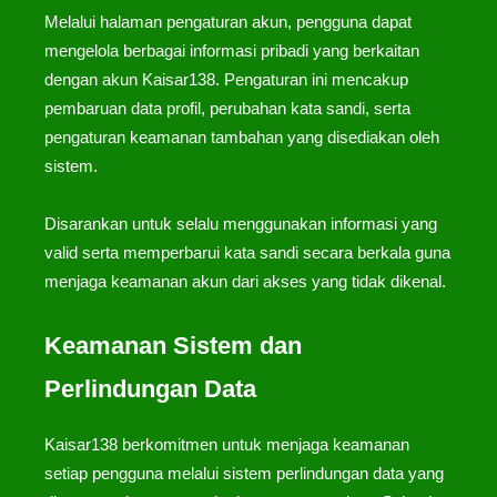
Melalui halaman pengaturan akun, pengguna dapat
mengelola berbagai informasi pribadi yang berkaitan
dengan akun Kaisar138. Pengaturan ini mencakup
pembaruan data profil, perubahan kata sandi, serta
pengaturan keamanan tambahan yang disediakan oleh
sistem.
Disarankan untuk selalu menggunakan informasi yang
valid serta memperbarui kata sandi secara berkala guna
menjaga keamanan akun dari akses yang tidak dikenal.
Keamanan Sistem dan
Perlindungan Data
Kaisar138 berkomitmen untuk menjaga keamanan
setiap pengguna melalui sistem perlindungan data yang